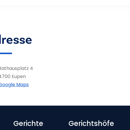
resse
Rathausplatz 4
4700 Eupen
Google Maps
Footer-menu
Gerichte
Gerichtshöfe