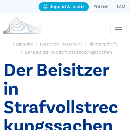
Second navigation
Direkt zum Inhalt
Presse
FAQ
Jugend & Justiz
Pfadnavigation
Startseite
Personen im Gericht
Richterschaft
Der Beisitzer in Strafvollstreckungs­sachen
Der Beisitzer
in
Strafvollstrec
kungs­sachen