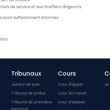
hefs de service et aux Greffiers dirigeants.
s avoir suffisamment informés.
tion
Footer-menu
Tribunaux
Cours
C
Justice de paix
Cour d'appel
Le
Tribunal de police
Cour du travail
Tribunal de première
Cour d'assises
instance