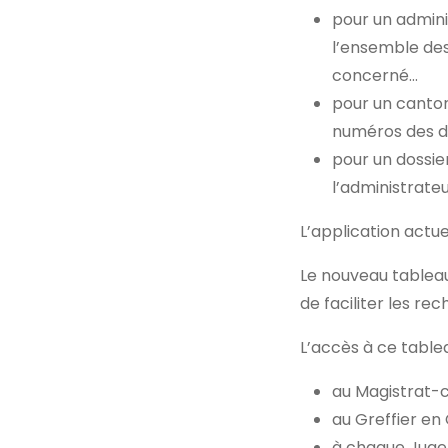
pour un admini
l’ensemble des
concerné…
pour un canton
numéros des do
pour un dossie
l’administrate
L’application actu
Le nouveau tableau
de faciliter les re
L’accès à ce table
au Magistrat-
au Greffier en
à chaque Juge d