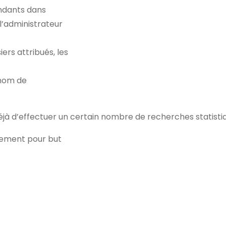
endants dans
l’administrateur
rs attribués, les
 nom de
déjà d’effectuer un certain nombre de recherches statist
lement pour but