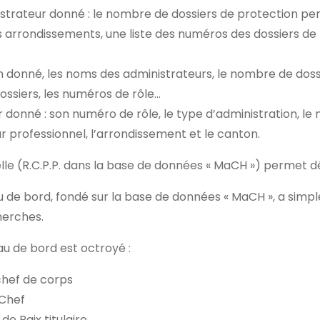
strateur donné : le nombre de dossiers de protection p
 arrondissements, une liste des numéros des dossiers de 
 donné, les noms des administrateurs, le nombre de dossie
ssiers, les numéros de rôle…
r donné : son numéro de rôle, le type d’administration, le
ur professionnel, l’arrondissement et le canton.
elle (R.C.P.P. dans la base de données « MaCH ») permet 
 de bord, fondé sur la base de données « MaCH », a simp
cherches.
au de bord est octroyé :
chef de corps
 Chef
e Paix titulaire