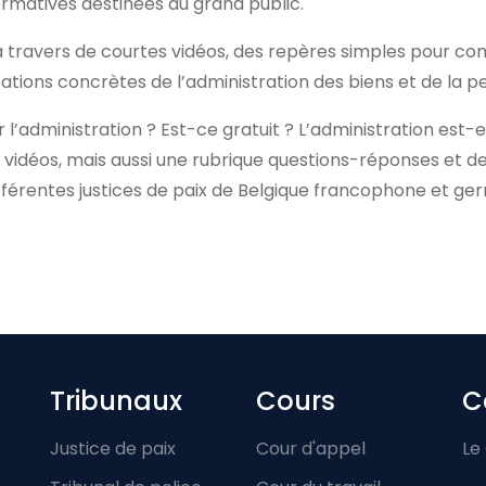
ormatives destinées au grand public.
, à travers de courtes vidéos, des repères simples pour c
plications concrètes de l’administration des biens et de la 
’administration ? Est-ce gratuit ? L’administration est-ell
 vidéos, mais aussi une rubrique questions-réponses et d
ifférentes justices de paix de Belgique francophone et 
Footer-menu
Tribunaux
Cours
C
Justice de paix
Cour d'appel
Le