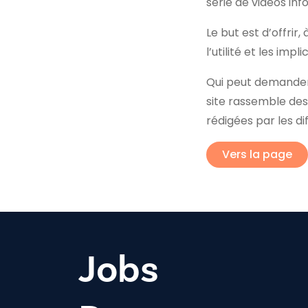
série de vidéos inf
Le but est d’offrir
l’utilité et les im
Qui peut demander l
site rassemble des
rédigées par les d
Vers la page
Jobs