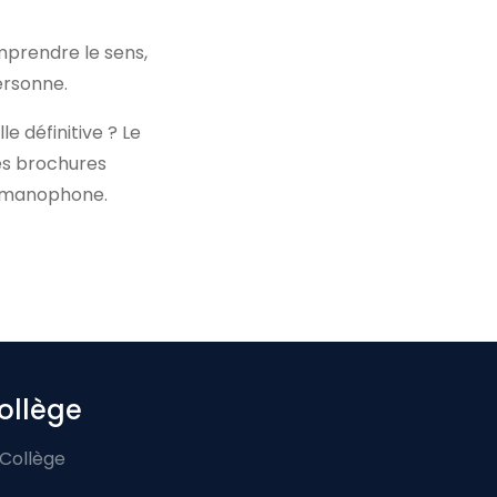
omprendre le sens,
personne.
e définitive ? Le
es brochures
germanophone.
ollège
 Collège