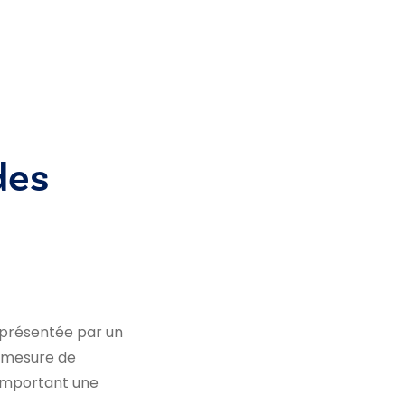
des
eprésentée par un
e mesure de
comportant une