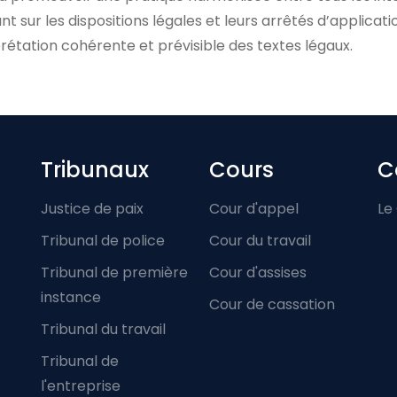
ant sur les dispositions légales et leurs arrêtés d’applicatio
prétation cohérente et prévisible des textes légaux.
Footer-menu
Tribunaux
Cours
C
Justice de paix
Cour d'appel
Le
Tribunal de police
Cour du travail
Tribunal de première
Cour d'assises
instance
Cour de cassation
Tribunal du travail
Tribunal de
l'entreprise