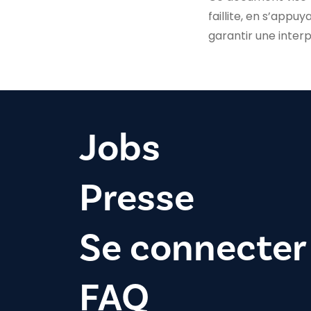
faillite, en s’appuy
garantir une inter
Jobs
Presse
Se connecter
FAQ