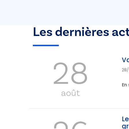
Les dernières ac
28
Va
28/
En 
août
Le
gr