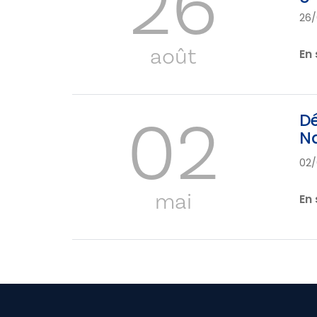
26
26/
août
En 
02
Dé
Na
02/
mai
En 