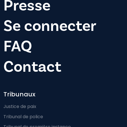
Presse
Se connecter
FAQ
Contact
Footer-menu
Tribunaux
Justice de paix
Tribunal de police
Tribunal de première instance