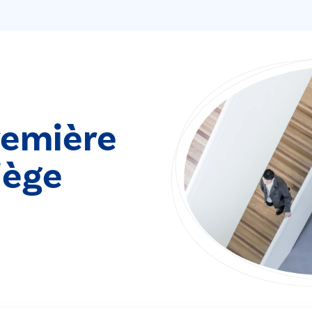
remière
iège