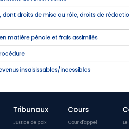
, dont droits de mise au rôle, droits de rédactio
 en matière pénale et frais assimilés
procédure
venus insaisissables/incessibles
Footer-menu
Tribunaux
Cours
C
Justice de paix
Cour d'appel
Le