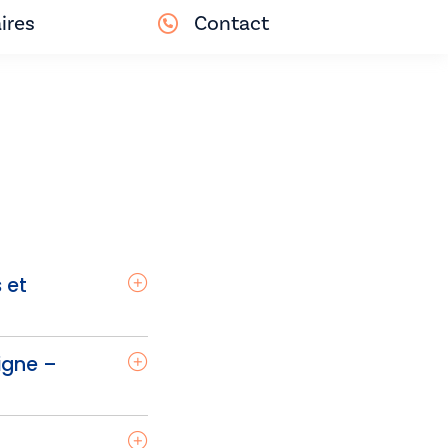
ires
Contact
 et
ligne –