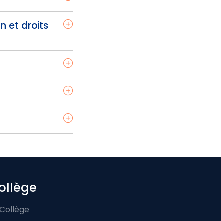
n et droits
ollège
 Collège