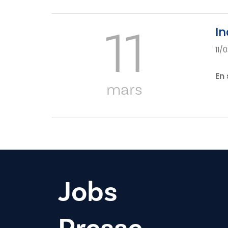
11
In
11/
En 
mars
Jobs