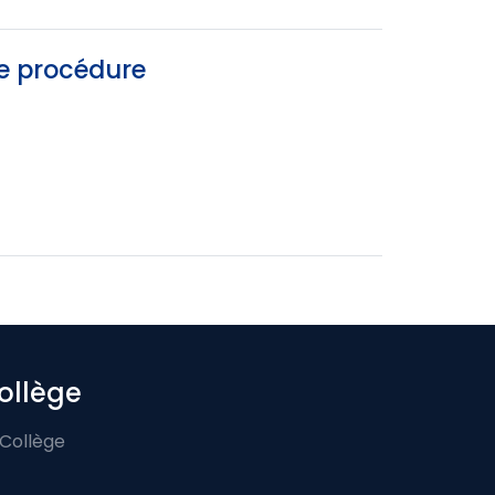
de procédure
ollège
 Collège