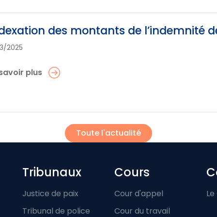
dexation des montants de l’indemnité 
03/2025
savoir plus
Toute l'actualité
Footer-menu
Tribunaux
Cours
C
Justice de paix
Cour d'appel
Le
Tribunal de police
Cour du travail