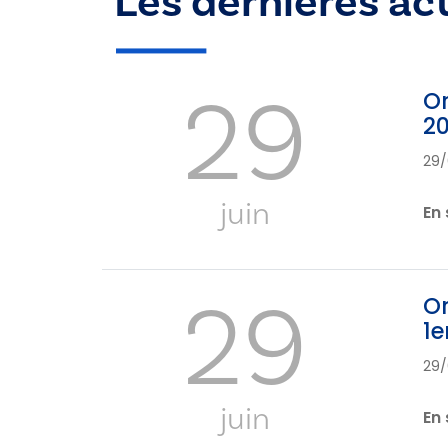
Les dernières ac
29
Or
2
29/
juin
En 
29
Or
1e
29/
juin
En 