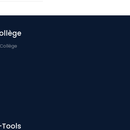
ollège
 Collège
-Tools