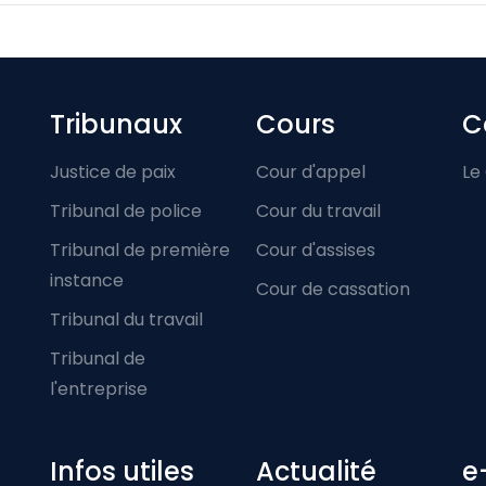
Footer-menu
Tribunaux
Cours
C
Justice de paix
Cour d'appel
Le
Tribunal de police
Cour du travail
Tribunal de première
Cour d'assises
instance
Cour de cassation
Tribunal du travail
Tribunal de
l'entreprise
Infos utiles
Actualité
e