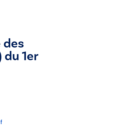
e des
 du 1er
f