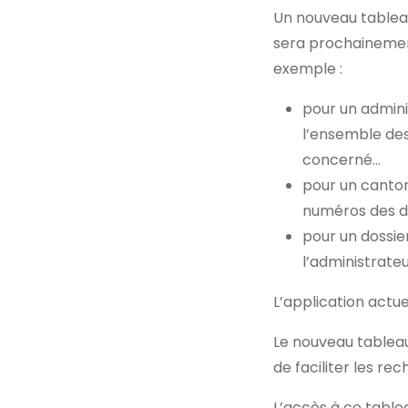
Un nouveau tableau
sera prochainemen
exemple :
pour un admini
l’ensemble des
concerné…
pour un canton
numéros des do
pour un dossie
l’administrate
L’application actu
Le nouveau tableau
de faciliter les re
L’accès à ce table