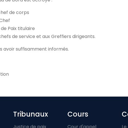
chef de corps
 Chef
e Paix titulaire
hefs de service et aux Greffiers dirigeants.
s avoir suffisamment informés.
tion
Footer-menu
Tribunaux
Cours
C
Justice de paix
Cour d'appel
Le