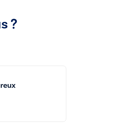
s ?
reux