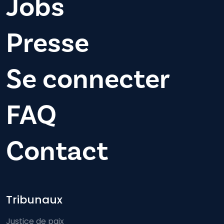
Jobs
Presse
Se connecter
FAQ
Contact
Footer-menu
Tribunaux
Justice de paix