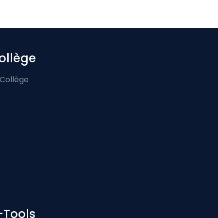
ollège
 Collège
-Tools