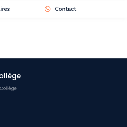
ires
Contact
ollège
 Collège