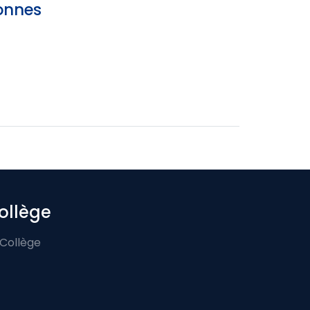
sonnes
ollège
 Collège