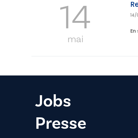
14
Re
14/
En 
mai
Jobs
Presse