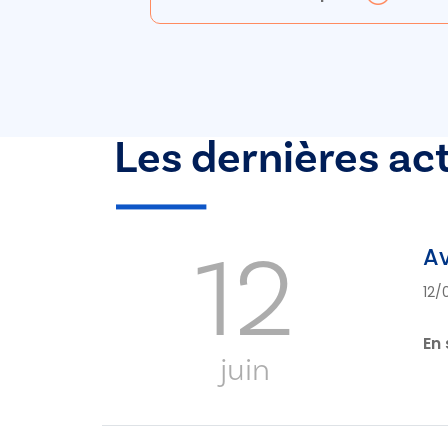
Les dernières ac
12
Av
12/
En 
juin