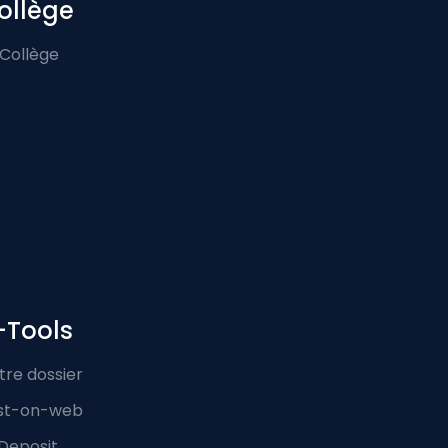
ollège
 Collège
-Tools
tre dossier
st-on-web
Deposit