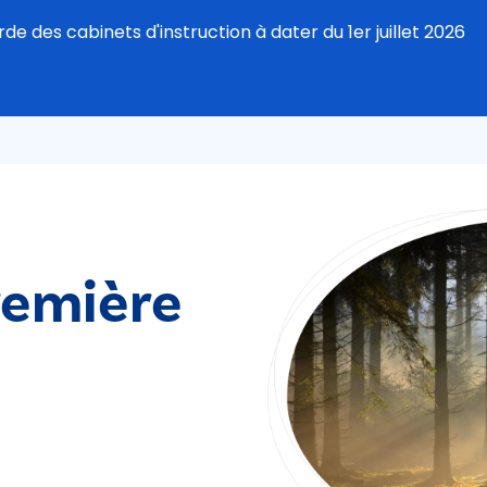
de des cabinets d'instruction à dater du 1er juillet 2026
remière