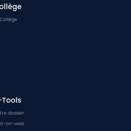
ollège
 Collège
-Tools
tre dossier
st-on-web