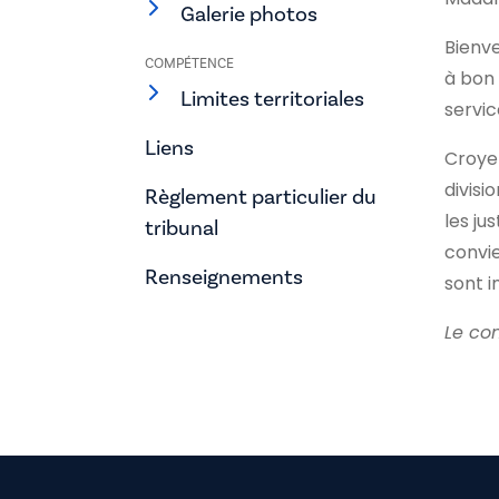
Galerie photos
Bienve
COMPÉTENCE
à bon 
Limites territoriales
servic
Liens
Croyez
divis
Règlement particulier du
les ju
tribunal
convie
Renseignements
sont i
Le co