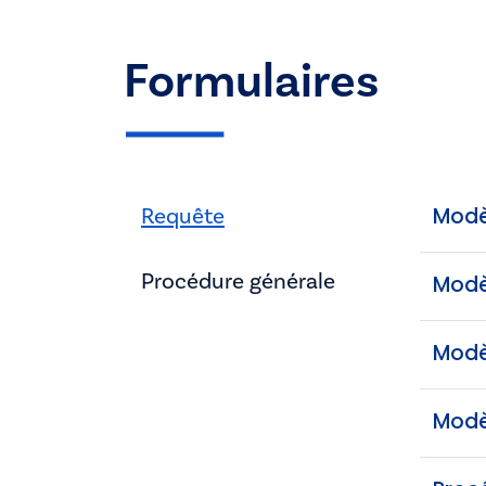
Formulaires
Requête
Modè
Procédure générale
Modè
Modè
Modè