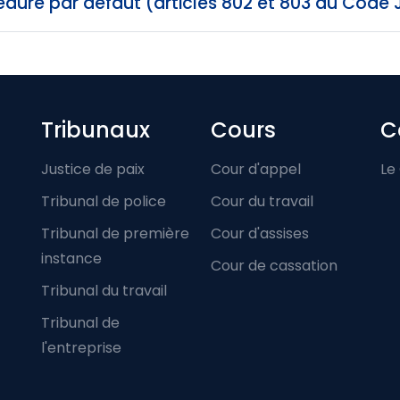
dure par défaut (articles 802 et 803 du Code 
Footer-menu
Tribunaux
Cours
C
Justice de paix
Cour d'appel
Le
Tribunal de police
Cour du travail
Tribunal de première
Cour d'assises
instance
Cour de cassation
Tribunal du travail
Tribunal de
l'entreprise