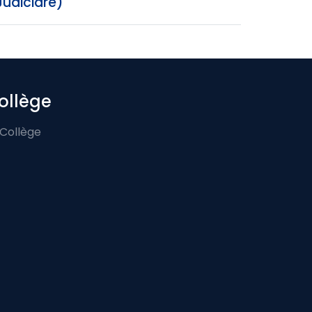
Judiciare)
ollège
 Collège