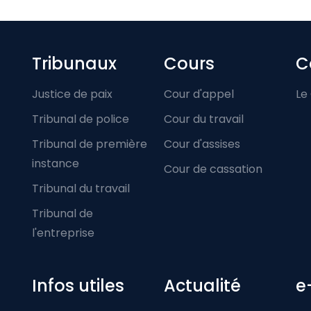
Footer-menu
Tribunaux
Cours
C
Justice de paix
Cour d'appel
Le
Tribunal de police
Cour du travail
Tribunal de première
Cour d'assises
instance
Cour de cassation
Tribunal du travail
Tribunal de
l'entreprise
Infos utiles
Actualité
e