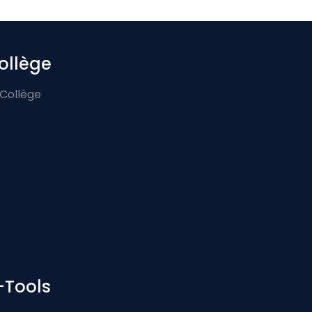
ollège
 Collège
-Tools