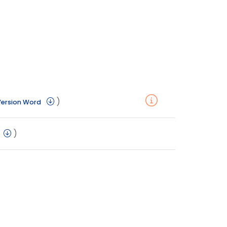
)
Version Word
)