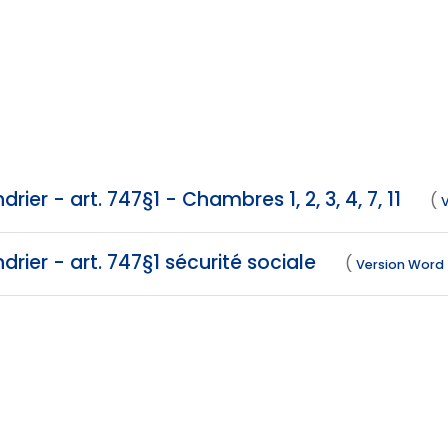
drier - art. 747§1 - Chambres 1, 2, 3, 4, 7, 11
(
drier - art. 747§1 sécurité sociale
(
Version Word