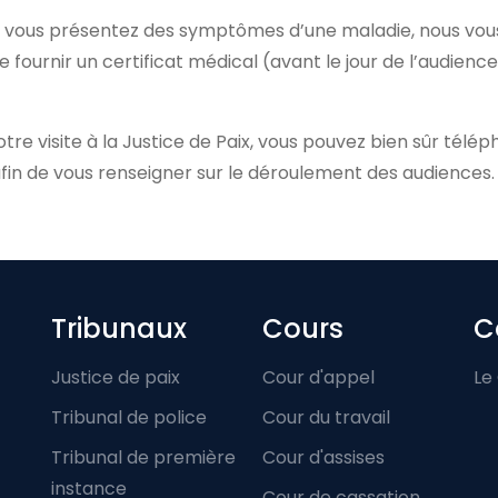
 si vous présentez des symptômes d’une maladie, nous vou
 fournir un certificat médical (avant le jour de l’audienc
tre visite à la Justice de Paix, vous pouvez bien sûr télé
afin de vous renseigner sur le déroulement des audiences.
Footer-menu
Tribunaux
Cours
C
Justice de paix
Cour d'appel
Le
Tribunal de police
Cour du travail
Tribunal de première
Cour d'assises
instance
Cour de cassation