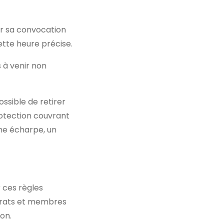
r sa convocation
cette heure précise.
s à venir non
ossible de retirer
otection couvrant
une écharpe, un
r ces règles
istrats et membres
on.