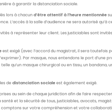
ière à garantir la distanciation sociale.
ès lors à chacun
d’être attentif à l’heure mentionnée
su
ience. L’accès à la salle d’audience ne sera autorisé qu’à 
vités à représenter leur client. Les justiciables sont invité
ue
est exigé (avec l’accord du magistrat, il sera toutefois p
’exprimer). Par masque, nous entendons le port d’une pr
e telle qu’un masque chirurgical ou en tissu, un bandana, 
les de
distanciation sociale
est également exigé.
ises au sein de chaque juridiction afin de faire respecte
a santé et la sécurité de tous, justiciables, avocats, mag
s comptons sur votre compréhension et votre collaborati