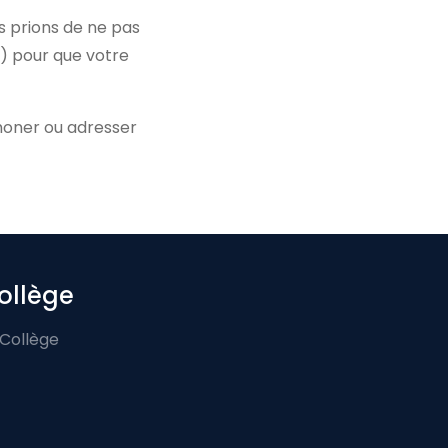
s prions de ne pas
e) pour que votre
phoner ou adresser
ollège
 Collège