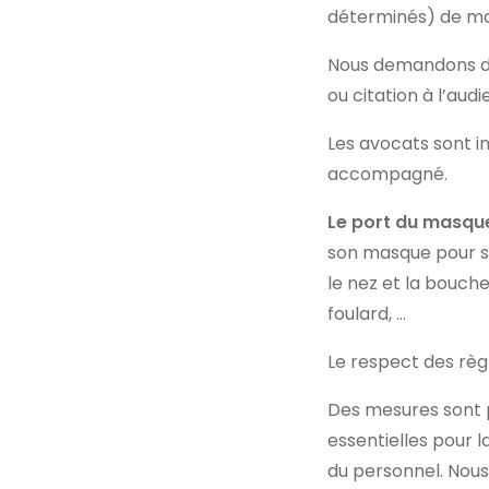
déterminés) de man
Nous demandons d
ou citation à l’aud
Les avocats sont in
accompagné.
Le port du masq
son masque pour s
le nez et la bouch
foulard, …
Le respect des règ
Des mesures sont pr
essentielles pour l
du personnel. Nou