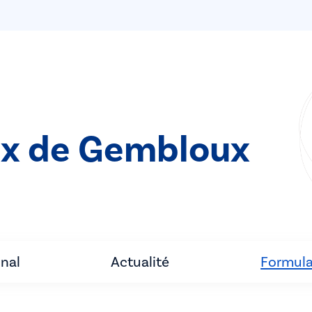
ix de Gembloux
unal
Actualité
Formula