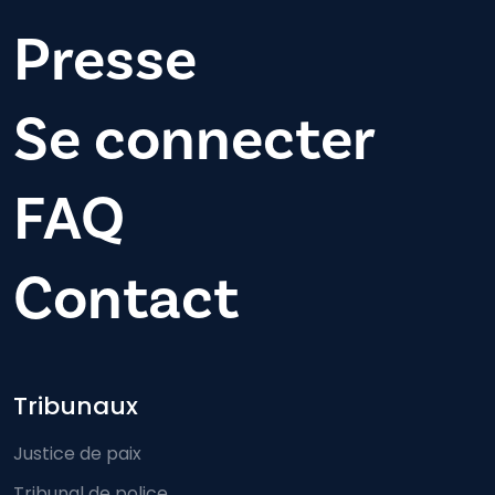
Presse
Se connecter
FAQ
Contact
Footer-menu
Tribunaux
Justice de paix
Tribunal de police