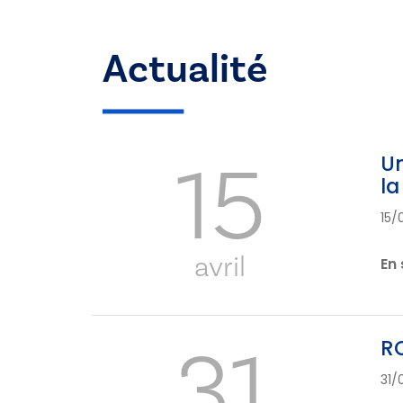
Actualité
15
Un
la
15/
avril
En 
31
RC
31/