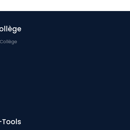
ollège
 Collège
-Tools