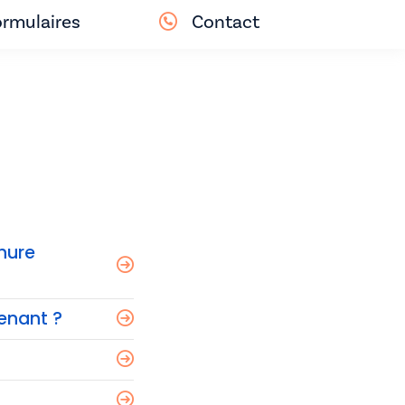
rmulaires
Contact
hure
tenant ?