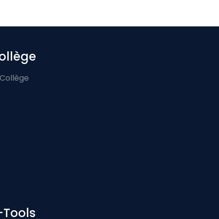
ollège
 Collège
-Tools