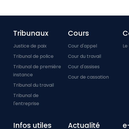
Footer-menu
Tribunaux
Cours
C
Justice de paix
Cour d'appel
Le
Tribunal de police
Cour du travail
Tribunal de première
Cour d'assises
instance
Cour de cassation
Tribunal du travail
Tribunal de
l'entreprise
Infos utiles
Actualité
e