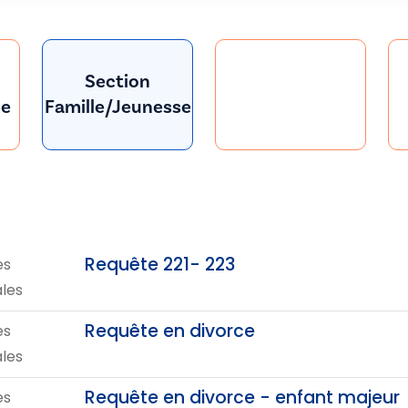
Section
le
Famille/Jeunesse
Requête 221- 223
es
ales
Requête en divorce
es
ales
Requête en divorce - enfant majeur
es