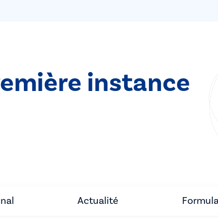
remière instance
unal
Actualité
Formula