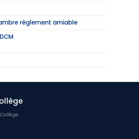
hambre règlement amiable
- DCM
ollège
 Collège