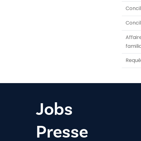
Concil
Concil
Affair
famili
Requê
Jobs
Presse