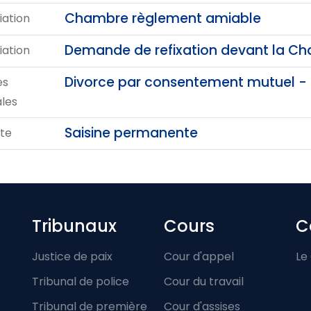
Chambre règlement amiable
iation
Demande de refixation devant la C
iation
Divorce par consentement mutuel 
es
ales
Saisine permanente
te
Footer-menu
Tribunaux
Cours
C
Justice de paix
Cour d'appel
Le
Tribunal de police
Cour du travail
Tribunal de première
Cour d'assises