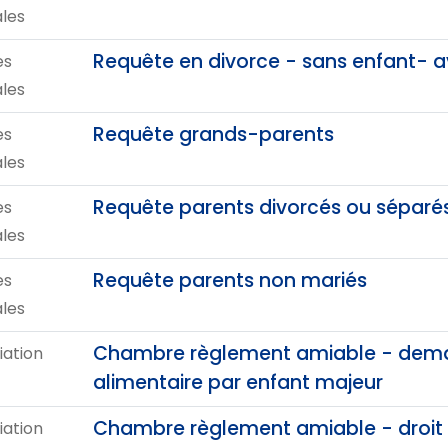
ales
Requête en divorce - sans enfant- 
es
ales
Requête grands-parents
es
ales
Requête parents divorcés ou séparé
es
ales
Requête parents non mariés
es
ales
Chambre règlement amiable - dema
iation
alimentaire par enfant majeur
Chambre règlement amiable - droit a
iation