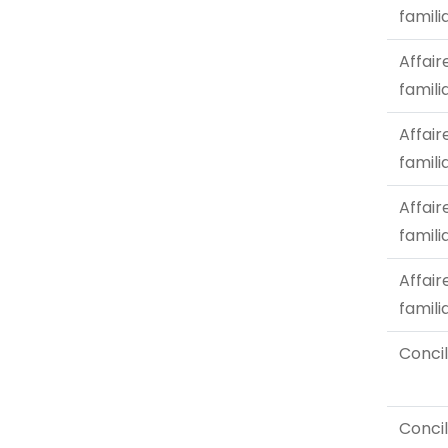
famili
Affair
famili
Affair
famili
Affair
famili
Affair
famili
Concil
Concil