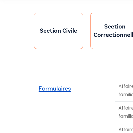
Section
Section Civile
Correctionnel
Affair
Formulaires
famili
Affair
famili
Affair