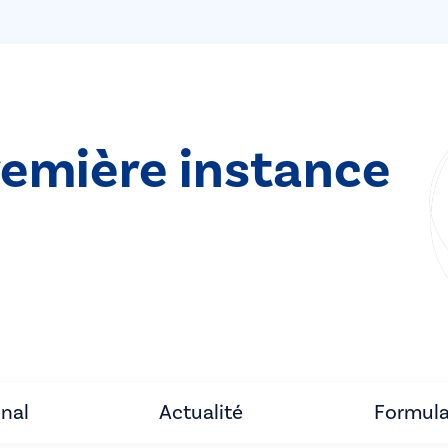
remière instance
unal
Actualité
Formula