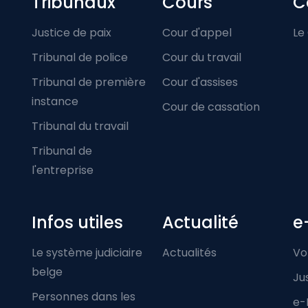
Footer-menu
Tribunaux
Cours
C
Justice de paix
Cour d'appel
Le
Tribunal de police
Cour du travail
Tribunal de première
Cour d'assises
instance
Cour de cassation
Tribunal du travail
Tribunal de
l'entreprise
Infos utiles
Actualité
e
Le système judiciaire
Actualités
Vo
belge
Ju
Personnes dans les
e-