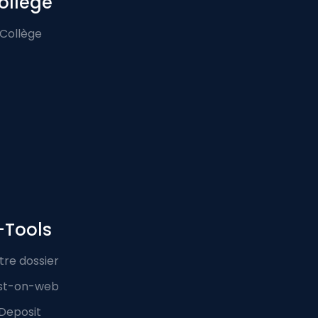
ollège
 Collège
-Tools
tre dossier
st-on-web
Deposit