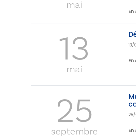
mai
En 
13
D
13/
En 
mai
25
Ma
co
25/
septembre
En 