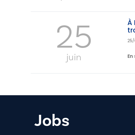
25
À 
tr
25/
juin
En 
Jobs