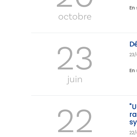
En 
octobre
23
Dé
23/
En 
juin
22
"U
ra
sy
22/