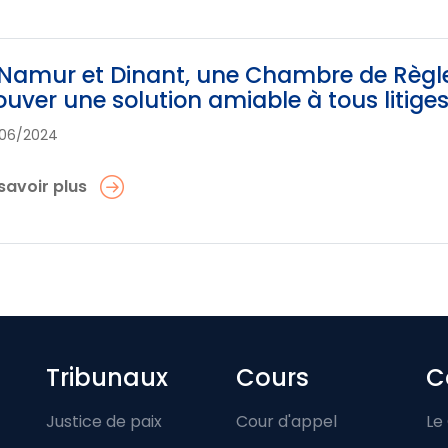
Namur et Dinant, une Chambre de Règl
ouver une solution amiable à tous litige
06/2024
savoir plus
Footer-menu
Tribunaux
Cours
C
Justice de paix
Cour d'appel
Le