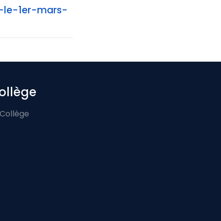
-le-1er-mars-
ollège
 Collège