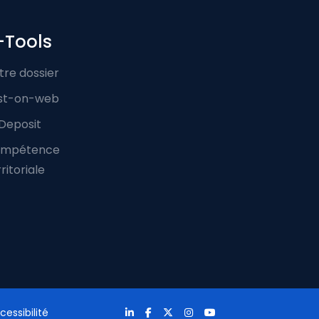
-Tools
tre dossier
st-on-web
Deposit
mpétence
ritoriale
cessibilité