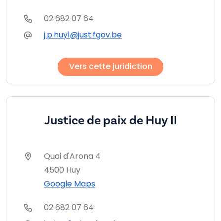
02 682 07 64
j.p.huy1@just.fgov.be
Vers cette juridiction
Justice de paix de Huy II
Quai d'Arona 4
4500 Huy
Google Maps
02 682 07 64