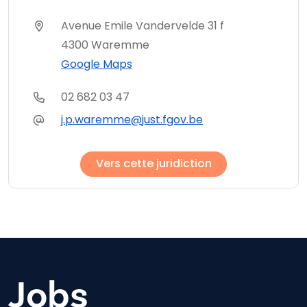
Avenue Emile Vandervelde 31 f
4300 Waremme
Google Maps
02 682 03 47
j.p.waremme@just.fgov.be
Vers cette juridiction
Jobs