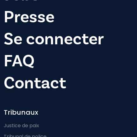
Presse
Se connecter
FAQ
Contact
Footer-menu
Tribunaux
Justice de paix
Tribunal de police