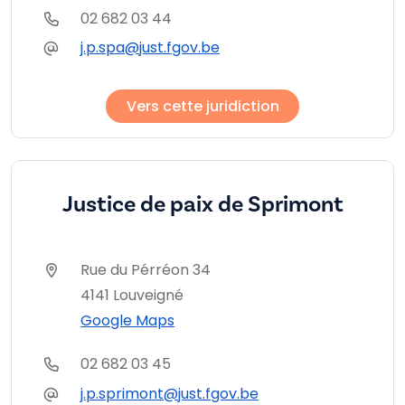
02 682 03 44
j.p.spa@just.fgov.be
Vers cette juridiction
Justice de paix de Sprimont
Rue du Pérréon 34
4141 Louveigné
Google Maps
02 682 03 45
j.p.sprimont@just.fgov.be