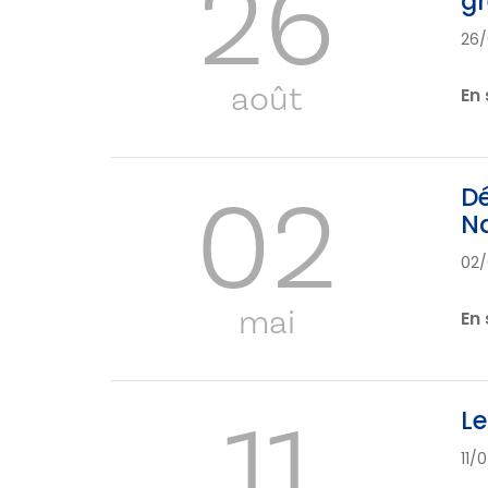
26
gr
26/
août
En 
02
Dé
Na
02/
mai
En 
11
Le
11/