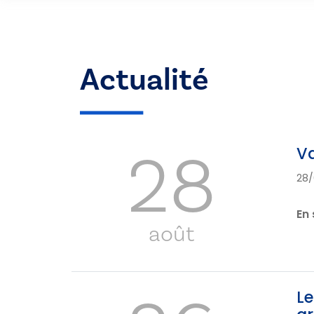
Actualité
28
Va
28/
En 
août
Le