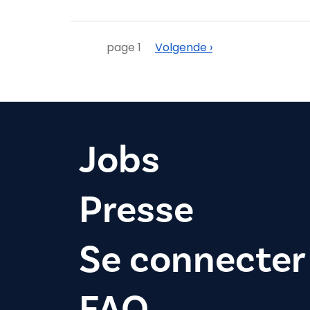
Pagination
Suivant
page 1
Volgende ›
Jobs
Presse
Se connecter
FAQ