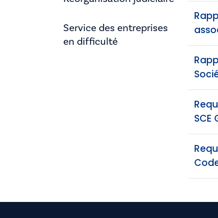
Rappo
Service des entreprises
asso
en difficulté
Rappo
Socié
Requê
SCE 
Requê
Code