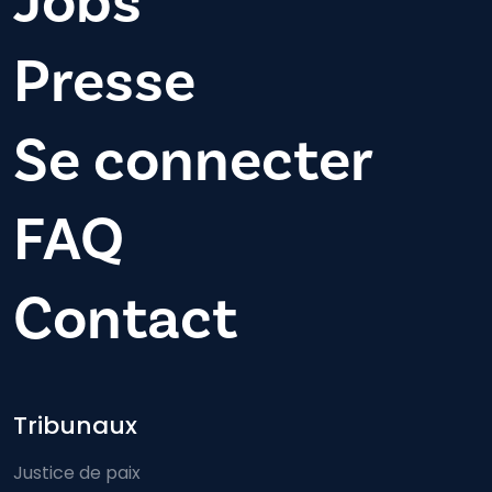
Jobs
Presse
Se connecter
FAQ
Contact
Footer-menu
Tribunaux
Justice de paix