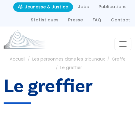
Second navigation
Aller au contenu principal
Jobs
Publications
Jeunesse & Justice
Statistiques
Presse
FAQ
Contact
Fil d'Ariane
Accueil
Les personnes dans les tribunaux
Greffe
Le greffier
Le greffier