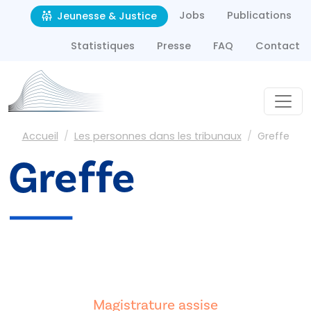
Second navigation
Aller au contenu principal
Jobs
Publications
Jeunesse & Justice
Statistiques
Presse
FAQ
Contact
Fil d'Ariane
Accueil
Les personnes dans les tribunaux
Greffe
Greffe
Magistrature assise