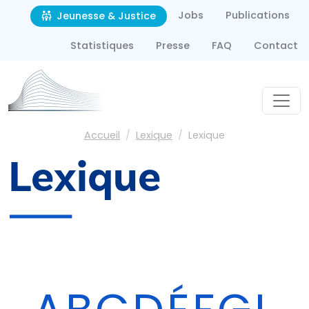
Second navigation
Aller au contenu principal
Jobs
Publications
Jeunesse & Justice
Statistiques
Presse
FAQ
Contact
Fil d'Ariane
Accueil
Lexique
Lexique
Lexique