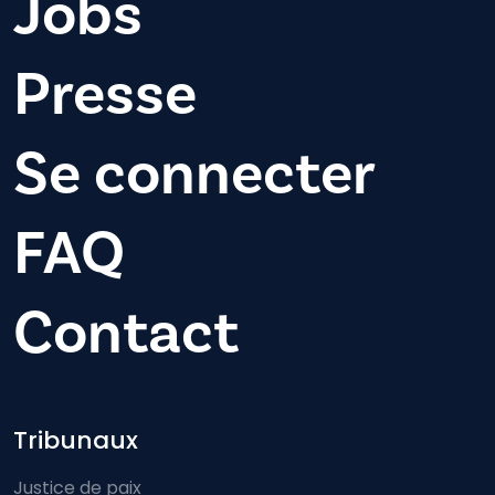
Jobs
Presse
Se connecter
FAQ
Contact
Footer-menu
Tribunaux
Justice de paix