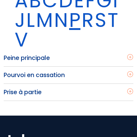
A
B
C
D
É
F
G
I
J
L
M
N
P
R
S
T
V
Peine principale
Pourvoi en cassation
Prise à partie