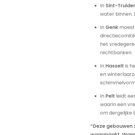
In
Sint-Truide
water binnen. 
In
Genk
moest 
directiecomité
het vredegere
rechtbanken.
In
Hasselt
is h
en winterlaar
schimmelvorm
In
Pelt
leidt e
waarin een vred
om dergelijke 
“Deze gebouwen zi
waarmaakt. Wannee