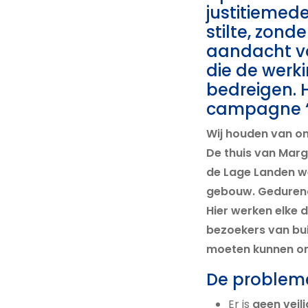
justitiemed
stilte, zonde
aandacht v
die de werki
bedreigen. 
campagne “Ju
Wij houden van on
De thuis van Marg
de Lage Landen w
gebouw. Gedurende
Hier werken elke 
bezoekers van bu
moeten kunnen on
De problemen
Er is
geen veil