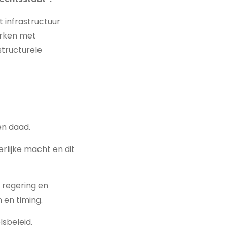
 infrastructuur
werken met
structurele
en daad.
rlijke macht en dit
n regering en
 en timing.
lsbeleid.