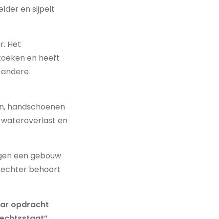
elder en sijpelt
. Het
zoeken en heeft
n andere
sen, handschoenen
 wateroverlast en
egen een gebouw
derechter behoort
haar opdracht
echtsstaat”.