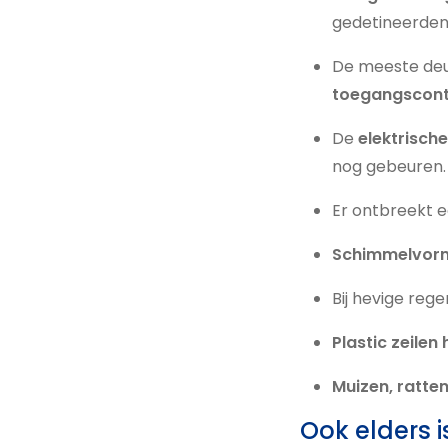
gedetineerden 
De meeste deur
toegangscont
De
elektrische
nog gebeuren.
Er ontbreekt 
Schimmelvor
Bij hevige reg
Plastic zeile
Muizen, ratte
Ook elders i