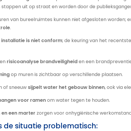
stappen uit op straat en worden door de publieksgangen
en van bureelruimtes kunnen niet afgesloten worden; er
role
.
 installatie is niet conform
; de keuring van het recents
een
risicoanalyse brandveiligheid
en een brandpreventie
ming
op muren is zichtbaar op verschillende plaatsen.
en of sneeuw
sijpelt water het gebouw binnen
, ook via el
n hangen voor ramen
om water tegen te houden.
n en een marter
zorgen voor onhygiënische werkomstand
s de situatie problematisch: