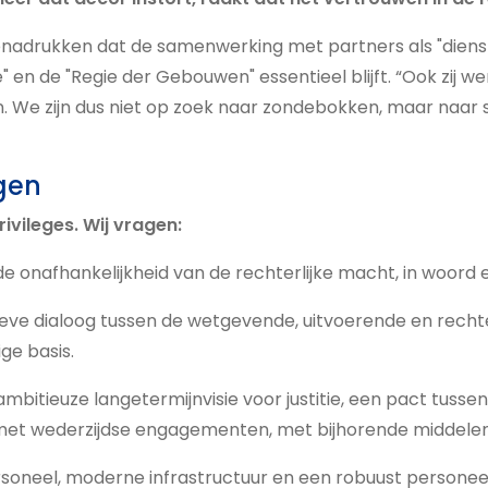
nadrukken dat de samenwerking met partners als "dienst
" en de "Regie der Gebouwen" essentieel blijft. “Ook zij 
 We zijn dus niet op zoek naar zondebokken, maar naar 
gen
rivileges. Wij vragen:
e onafhankelijkheid van de rechterlijke macht, in woord 
eve dialoog tussen de wetgevende, uitvoerende en rechte
ige basis.
 ambitieuze langetermijnvisie voor justitie, een pact tusse
met wederzijdse engagementen, met bijhorende middelen
soneel, moderne infrastructuur en een robuust personee