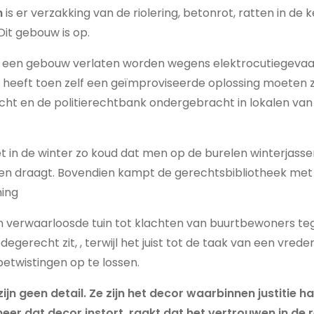
n
is er verzakking van de riolering, betonrot, ratten in de k
Dit gebouw is op.
een gebouw verlaten worden wegens elektrocutiegevaar
 heeft toen zelf een geïmproviseerde oplossing moeten 
cht en de politierechtbank ondergebracht in lokalen va
et in de winter zo koud dat men op de burelen winterjas
zen draagt. Bovendien kampt de gerechtsbibliotheek met
ing
en verwaarloosde tuin tot klachten van buurtbewoners t
egerecht zit, , terwijl het juist tot de taak van een vre
betwistingen op te lossen.
jn geen detail. Ze zijn het decor waarbinnen justitie 
r dat decor instort, raakt dat het vertrouwen in de r