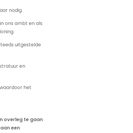
aar nodig.
an ons ambt en als
loning.
steeds uitgestelde
stratuur en
, waardoor het
in overleg te gaan
 aan een