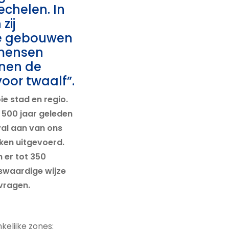
echelen. In
zij
de gebouwen
 mensen
nnen de
voor twaalf”.
e stad en regio.
 500 jaar geleden
al aan van ons
rken uitgevoerd.
 er tot 350
swaardige wijze
vragen.
kelijke zones: