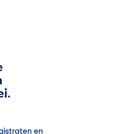
e
n
i.
istraten en