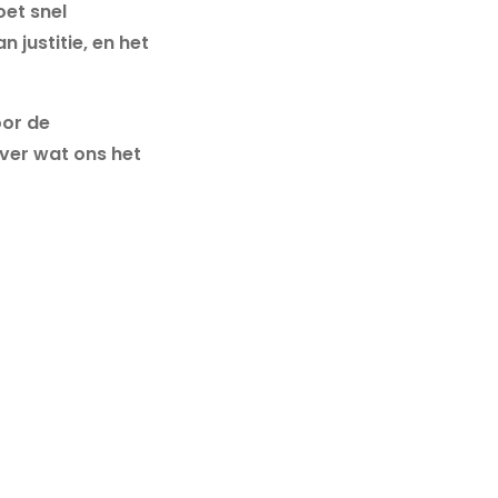
oet snel
 justitie, en het
oor de
over wat ons het