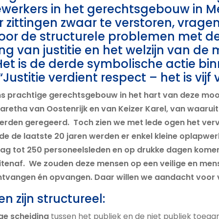
ewerkers in het gerechtsgebouw in M
r zittingen zwaar te verstoren, vragen 
oor de structurele problemen met 
ng van justitie en het welzijn van de
Het is de derde symbolische actie bi
stitie verdient respect – het is vijf 
s prachtige gerechtsgebouw in het hart van deze mooi
aretha van Oostenrijk en van Keizer Karel, van waaruit
erden geregeerd. Toch zien we met lede ogen het verv
 de laatste 20 jaren werden er enkel kleine oplapwe
dag tot 250 personeelsleden en op drukke dagen komen
itenaf. We zouden deze mensen op een veilige en men
tvangen én opvangen. Daar willen we aandacht voor 
 zijn structureel:
ige scheiding
tussen het publiek en de niet publiek toegan