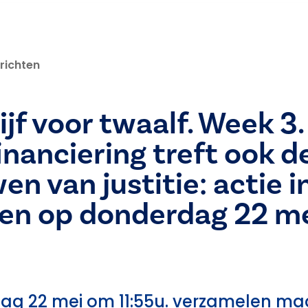
richten
ijf voor twaalf. Week 3.
nanciering treft ook d
n van justitie: actie i
en op donderdag 22 me
g 22 mei om 11:55u. verzamelen mag