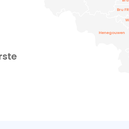
Bru
Bru FR
W
Henegouwen
rste