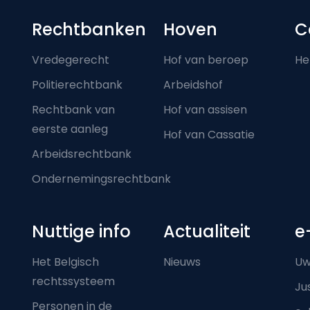
Footer-menu
Rechtbanken
Hoven
C
Vredegerecht
Hof van beroep
He
Politierechtbank
Arbeidshof
Rechtbank van
Hof van assisen
eerste aanleg
Hof van Cassatie
Arbeidsrechtbank
Ondernemingsrechtbank
Nuttige info
Actualiteit
e
Het Belgisch
Nieuws
Uw
rechtssysteem
Ju
Personen in de