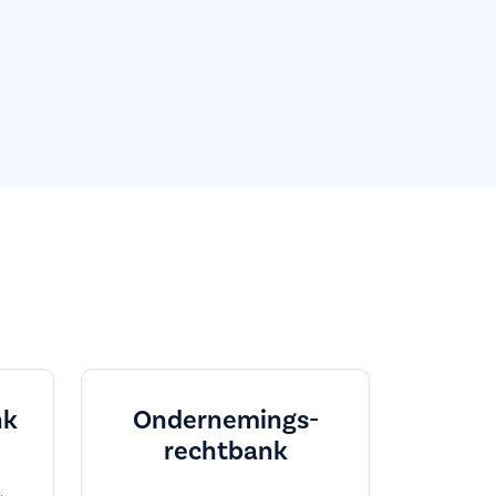
nk
Ondernemings­
rechtbank