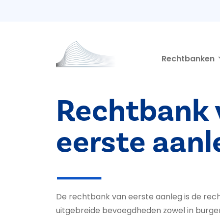
Second navigation
Overslaan en naar de inhoud gaan
Rechtbanken
Rechtbank 
eerste aanl
De rechtbank van eerste aanleg is de re
uitgebreide bevoegdheden zowel in burgerli