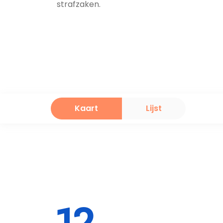
strafzaken.
Kaart
Lijst
12