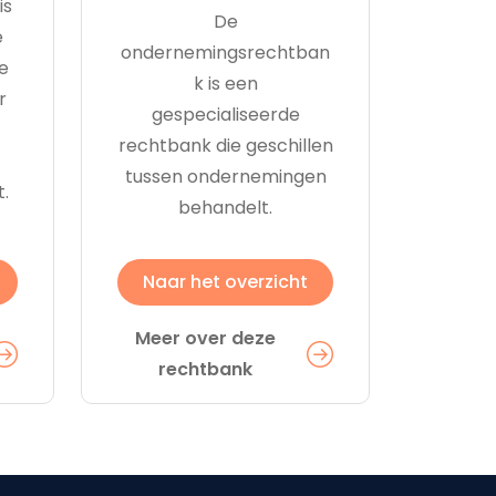
is
De
e
ondernemingsrechtban
e
k is een
r
gespecialiseerde
rechtbank die geschillen
tussen ondernemingen
t.
behandelt.
Naar het overzicht
Meer over deze
rechtbank