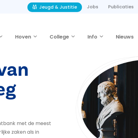
Jobs
Publicaties
Jeugd & Justitie
Hoven
College
Info
Nieuws
van
eg
chtbank met de meest
jke zaken als in