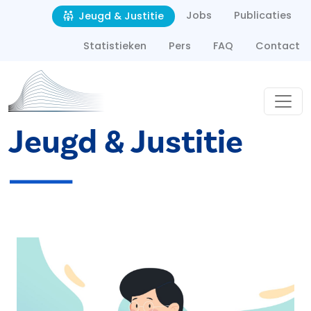
Second navigation
Overslaan en naar de inhoud gaan
Jobs
Publicaties
Jeugd & Justitie
Statistieken
Pers
FAQ
Contact
Jeugd & Justitie