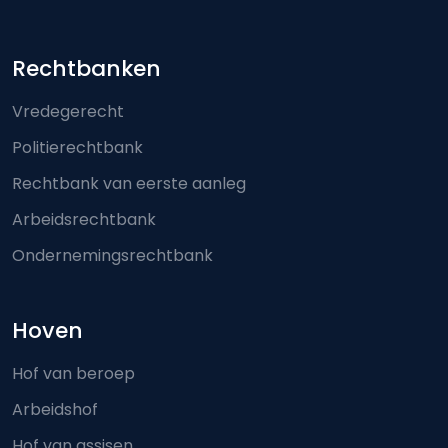
Footer-menu
Rechtbanken
Vredegerecht
Politierechtbank
Rechtbank van eerste aanleg
Arbeidsrechtbank
Ondernemingsrechtbank
Hoven
Hof van beroep
Arbeidshof
Hof van assisen