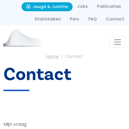
Second navigation
Overslaan en naar de inhoud gaan
Jobs
Publicaties
Jeugd & Justitie
Statistieken
Pers
FAQ
Contact
Kruimelpad
Home
Contact
Contact
Mijn vraag