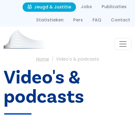
Second navigation
Overslaan en naar de inhoud gaan
Jobs
Publicaties
Jeugd & Justitie
Statistieken
Pers
FAQ
Contact
Kruimelpad
Home
Video's & podcasts
Video's &
podcasts