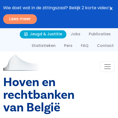
Overslaan en naar de inhoud gaan
Wie doet wat in de zittingszaal? Bekijk 2 korte video’s
Lees meer
Second navigation
Jobs
Publicaties
Jeugd & Justitie
Statistieken
Pers
FAQ
Contact
Hoven en
rechtbanken
van België