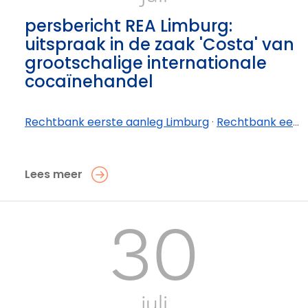
persbericht REA Limburg:
uitspraak in de zaak 'Costa' van
grootschalige internationale
cocaïnehandel
Rechtbank eerste aanleg Limburg
·
Rechtbank eerste aanleg Limburg - afdeling Tongeren-Borgloon
Lees meer
30
juli