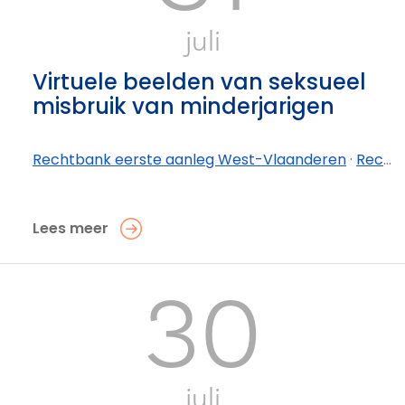
juli
Virtuele beelden van seksueel
misbruik van minderjarigen
Rechtbank eerste aanleg West-Vlaanderen
·
Rechtbank eerste aanleg West-Vlaanderen - afdeling Kortrijk
Lees meer
30
juli