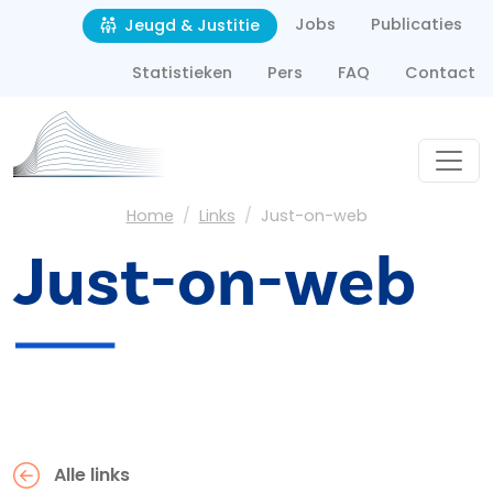
Second navigation
Overslaan en naar de inhoud gaan
Jobs
Publicaties
Jeugd & Justitie
Statistieken
Pers
FAQ
Contact
Kruimelpad
Home
Links
Just-on-web
Just-on-web
Alle links