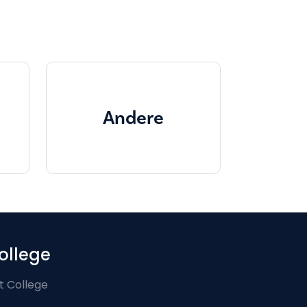
Andere
ollege
t College