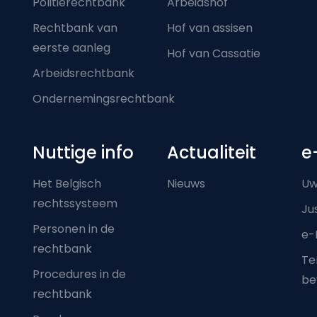
Politierechtbank
Arbeidshof
Rechtbank van
Hof van assisen
eerste aanleg
Hof van Cassatie
Arbeidsrechtbank
Ondernemingsrechtbank
Nuttige info
Actualiteit
e
Het Belgisch
Nieuws
Uw
rechtssysteem
Ju
Personen in de
e-
rechtbank
Ter
Procedures in de
be
rechtbank