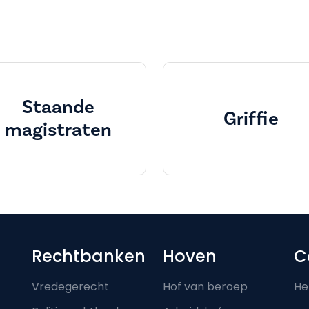
Staande
Griffie
magistraten
Footer-menu
Rechtbanken
Hoven
C
Vredegerecht
Hof van beroep
He