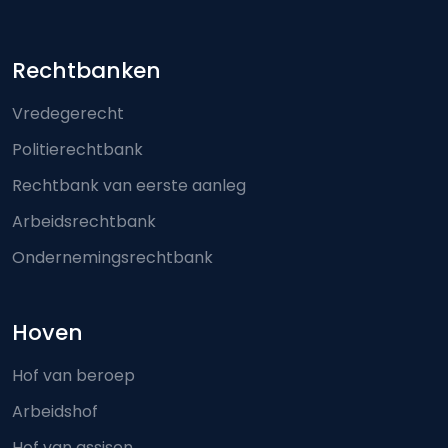
Footer-menu
Rechtbanken
Vredegerecht
Politierechtbank
Rechtbank van eerste aanleg
Arbeidsrechtbank
Ondernemingsrechtbank
Hoven
Hof van beroep
Arbeidshof
Hof van assisen