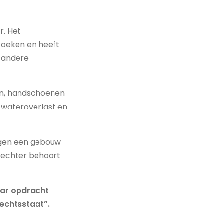
. Het
zoeken en heeft
n andere
sen, handschoenen
 wateroverlast en
egen een gebouw
derechter behoort
haar opdracht
echtsstaat”.