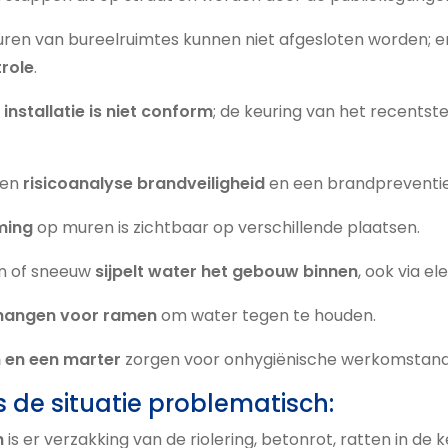
en van bureelruimtes kunnen niet afgesloten worden; er
role
.
 installatie is niet conform
; de keuring van het recents
een
risicoanalyse brandveiligheid
en een brandpreventie
ming
op muren is zichtbaar op verschillende plaatsen.
en of sneeuw
sijpelt water het gebouw binnen
, ook via el
n hangen voor ramen
om water tegen te houden.
n en een marter
zorgen voor onhygiënische werkomstand
s de situatie problematisch:
n
is er verzakking van de riolering, betonrot, ratten in de k