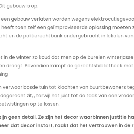
Dit gebouw is op.
een gebouw verlaten worden wegens elektrocutiegevaar
 heeft toen zelf een geïmproviseerde oplossing moeten 
cht en de politierechtbank ondergebracht in lokalen va
et in de winter zo koud dat men op de burelen winterjas
zen draagt. Bovendien kampt de gerechtsbibliotheek met
ing
en verwaarloosde tuin tot klachten van buurtbewoners t
egerecht zit, , terwijl het juist tot de taak van een vre
betwistingen op te lossen.
jn geen detail. Ze zijn het decor waarbinnen justitie 
r dat decor instort, raakt dat het vertrouwen in de r