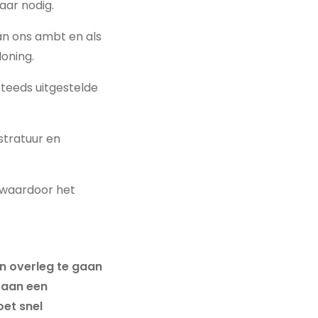
aar nodig.
an ons ambt en als
loning.
steeds uitgestelde
stratuur en
, waardoor het
in overleg te gaan
 aan een
oet snel