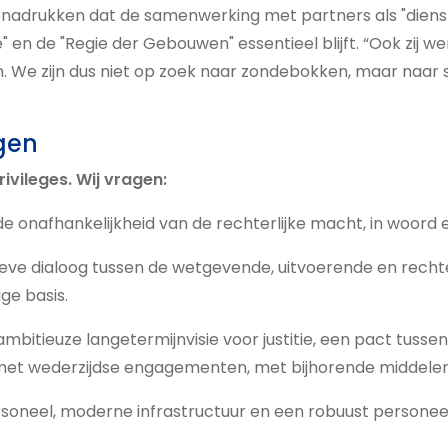
nadrukken dat de samenwerking met partners als "dienst
" en de "Regie der Gebouwen" essentieel blijft. “Ook zij 
 We zijn dus niet op zoek naar zondebokken, maar naar 
gen
rivileges. Wij vragen:
e onafhankelijkheid van de rechterlijke macht, in woord 
eve dialoog tussen de wetgevende, uitvoerende en rechte
ige basis.
 ambitieuze langetermijnvisie voor justitie, een pact tusse
met wederzijdse engagementen, met bijhorende middelen
soneel, moderne infrastructuur en een robuust personee