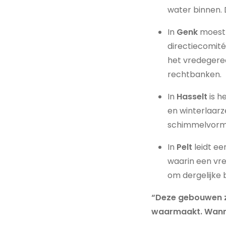
water binnen. 
In
Genk
moest 
directiecomité
het vredegere
rechtbanken.
In
Hasselt
is h
en winterlaar
schimmelvorm
In
Pelt
leidt e
waarin een vred
om dergelijke 
“Deze gebouwen zi
waarmaakt. Wannee