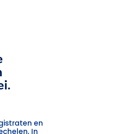
e
n
i.
istraten en
echelen. In