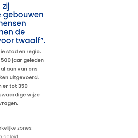
zij
de gebouwen
 mensen
nnen de
voor twaalf”.
e stad en regio.
 500 jaar geleden
al aan van ons
rken uitgevoerd.
 er tot 350
swaardige wijze
vragen.
kelijke zones:
 geleid.