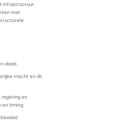
 infrastructuur
werken met
structurele
en daad.
rlijke macht en dit
n regering en
 en timing.
lsbeleid.