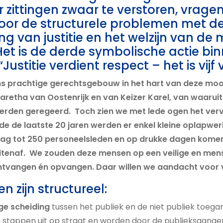
r zittingen zwaar te verstoren, vragen 
oor de structurele problemen met 
ng van justitie en het welzijn van de
Het is de derde symbolische actie bi
stitie verdient respect – het is vijf 
s prachtige gerechtsgebouw in het hart van deze mooi
aretha van Oostenrijk en van Keizer Karel, van waaruit
erden geregeerd. Toch zien we met lede ogen het verv
 de laatste 20 jaren werden er enkel kleine oplapwe
dag tot 250 personeelsleden en op drukke dagen komen
itenaf. We zouden deze mensen op een veilige en men
tvangen én opvangen. Daar willen we aandacht voor 
 zijn structureel:
ige scheiding
tussen het publiek en de niet publiek toegan
stappen uit op straat en worden door de publieksgangen