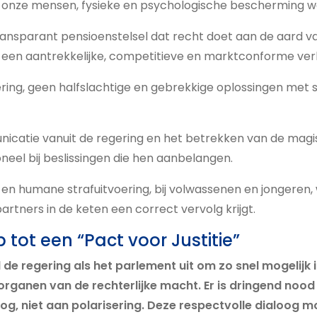
r onze mensen, fysieke en psychologische bescherming w
ransparant pensioenstelsel dat recht doet aan de aard v
 een aantrekkelijke, competitieve en marktconforme ver
sering, geen halfslachtige en gebrekkige oplossingen met 
icatie vanuit de regering en het betrekken van de magi
eel bij beslissingen die hen aanbelangen.
 en humane strafuitvoering, bij volwassenen en jongeren
partners in de keten een correct vervolg krijgt.
tot een “Pact voor Justitie”
de regering als het parlement uit om zo snel mogelijk 
organen van de rechterlijke macht. Er is dringend nood
og, niet aan polarisering. Deze respectvolle dialoog m