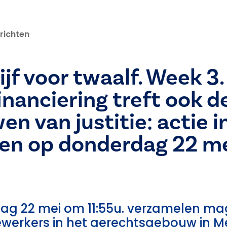
richten
ijf voor twaalf. Week 3.
nanciering treft ook d
n van justitie: actie i
en op donderdag 22 me
g 22 mei om 11:55u. verzamelen mag
ewerkers in het gerechtsgebouw in M