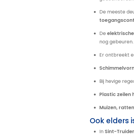
De meeste deur
toegangscont
De
elektrische
nog gebeuren.
Er ontbreekt 
Schimmelvor
Bij hevige reg
Plastic zeile
Muizen, ratte
Ook elders i
In
Sint-Truide