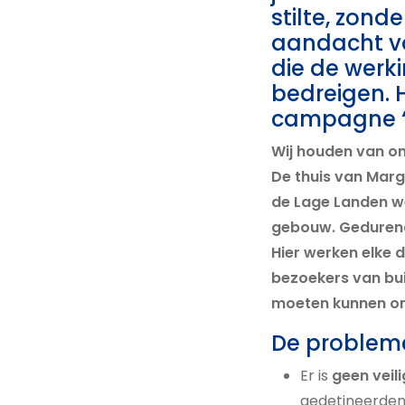
stilte, zonde
aandacht v
die de werki
bedreigen. 
campagne “Ju
Wij houden van on
De thuis van Marg
de Lage Landen w
gebouw. Gedurende
Hier werken elke 
bezoekers van bu
moeten kunnen on
De problemen
Er is
geen veil
gedetineerden 