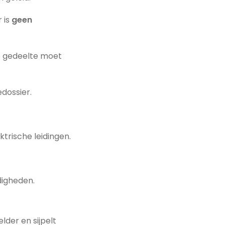
 is
geen
te gedeelte moet
dossier.
ektrische leidingen.
igheden.
elder en sijpelt