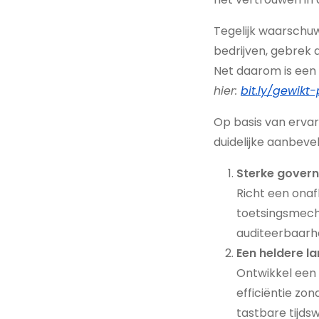
Tegelijk waarschuw
bedrijven, gebrek 
Net daarom is een 
hier:
bit.ly/gewikt
Op basis van ervari
duidelijke aanbevel
Sterke governa
Richt een onafh
toetsingsmecha
auditeerbaarh
Een heldere la
Ontwikkel een m
efficiëntie zo
tastbare tijds