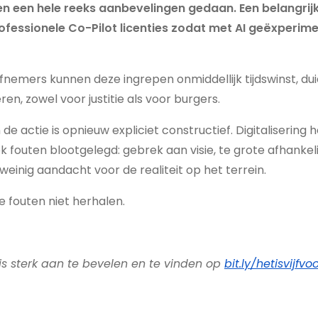
n een hele reeks aanbevelingen gedaan. Een belangrij
ofessionele Co-Pilot licenties zodat met AI geëxperim
efnemers kunnen deze ingrepen onmiddellijk tijdswinst, dui
n, zowel voor justitie als voor burgers.
e actie is opnieuw expliciet constructief. Digitalisering 
 fouten blootgelegd: gebrek aan visie, te grote afhankeli
weinig aandacht voor de realiteit op het terrein.
die fouten niet herhalen.
is sterk aan te bevelen en te vinden op
bit.ly/hetisvijfvo