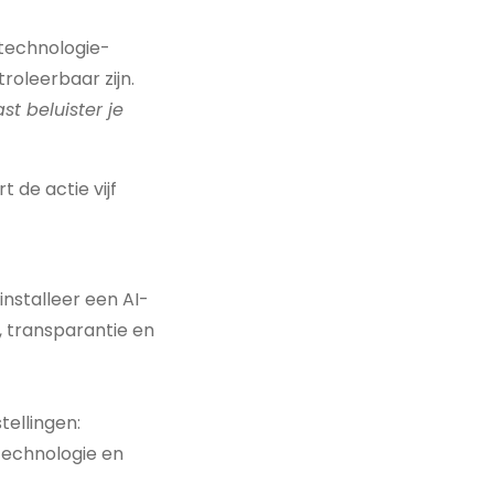
 technologie-
roleerbaar zijn.
t beluister je
 de actie vijf
installeer een AI-
, transparantie en
tellingen:
 technologie en