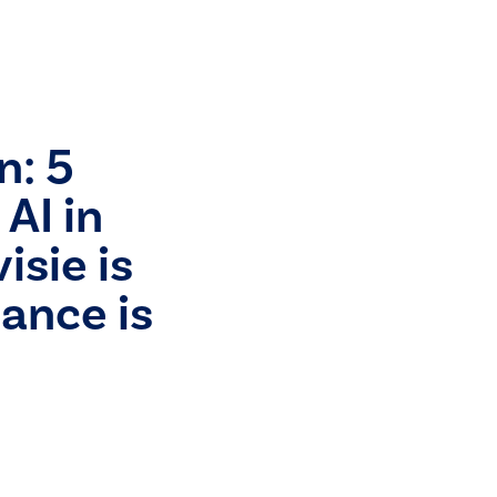
n: 5
 AI in
isie is
ance is