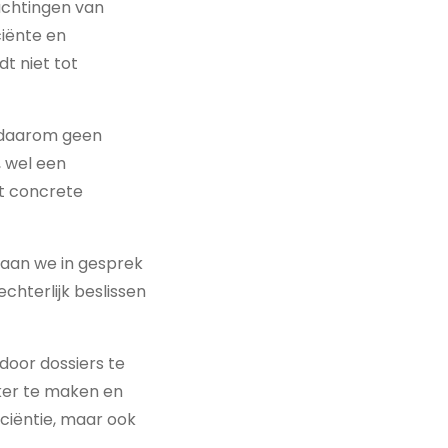
wachtingen van
ciënte en
t niet tot
 daarom geen
, wel een
et concrete
gaan we in gesprek
echterlijk beslissen
door dossiers te
jker te maken en
iciëntie, maar ook