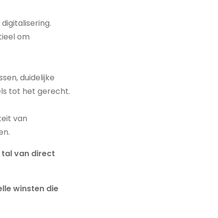
igitalisering.
tieel om
sen, duidelijke
s tot het gerecht.
eit van
en.
tal van direct
lle winsten die