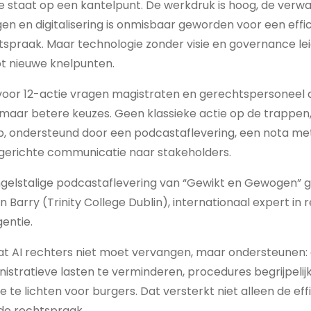
tie staat op een kantelpunt. De werkdruk is hoog, de ver
jgen en digitalisering is onmisbaar geworden voor een effi
tspraak. Maar technologie zonder visie en governance leid
ot nieuwe knelpunten.
voor 12-actie vragen magistraten en gerechtspersoneel
, maar betere keuzes. Geen klassieke actie op de trappen
ep, ondersteund door een podcastaflevering, een nota m
gerichte communicatie naar stakeholders.
ngelstalige podcastaflevering van “Gewikt en Gewogen” 
 Barry (Trinity College Dublin), internationaal expert in r
igentie.
t AI rechters niet moet vervangen, maar ondersteunen: 
nistratieve lasten te verminderen, procedures begrijpeli
 te lichten voor burgers. Dat versterkt niet alleen de eff
de rechtspraak.