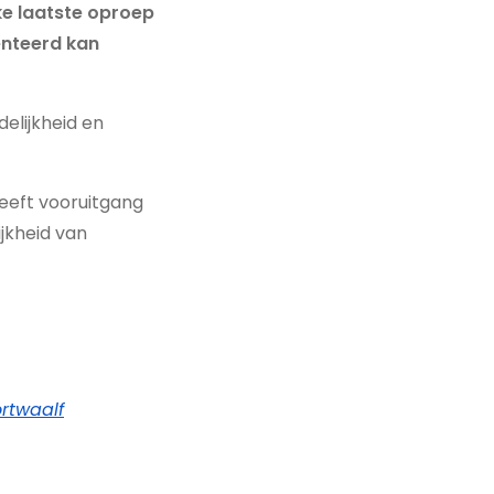
ke laatste oproep
enteerd kan
delijkheid en
heeft vooruitgang
jkheid van
ortwaalf