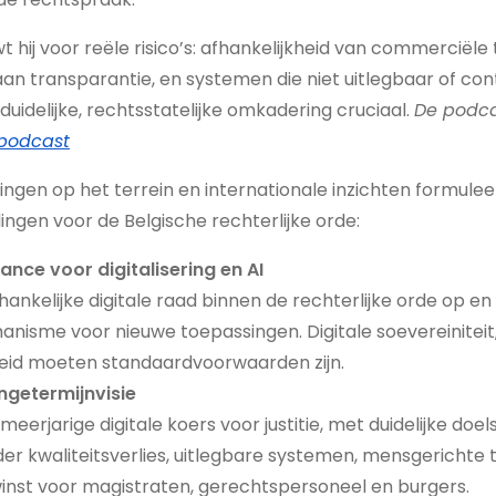
t hij voor reële risico’s: afhankelijkheid van commerciële
aan transparantie, en systemen die niet uitlegbaar of cont
duidelijke, rechtsstatelijke omkadering cruciaal.
De podcas
-podcast
ngen op het terrein en internationale inzichten formuleert
ingen voor de Belgische rechterlijke orde:
nce voor digitalisering en AI
ankelijke digitale raad binnen de rechterlijke orde op en 
nisme voor nieuwe toepassingen. Digitale soevereiniteit
eid moeten standaardvoorwaarden zijn.
ngetermijnvisie
eerjarige digitale koers voor justitie, met duidelijke doels
nder kwaliteitsverlies, uitlegbare systemen, mensgerichte
winst voor magistraten, gerechtspersoneel en burgers.