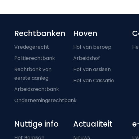
Footer-menu
Rechtbanken
Hoven
C
Vredegerecht
Hof van beroep
He
Politierechtbank
Arbeidshof
Rechtbank van
Hof van assisen
eerste aanleg
Hof van Cassatie
Arbeidsrechtbank
Ondernemingsrechtbank
Nuttige info
Actualiteit
e
Het Belgisch
Nieuws
Uw