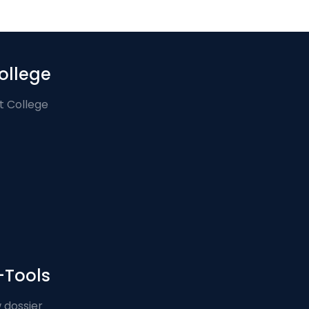
ollege
t College
-Tools
 dossier