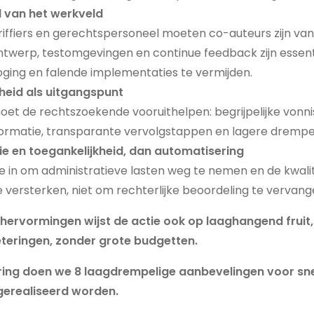
 van het werkveld
riffiers en gerechtspersoneel moeten co-auteurs zijn van d
ontwerp, testomgevingen en continue feedback zijn essen
ging en falende implementaties te vermijden.
heid als uitgangspunt
et de rechtszoekende vooruithelpen: begrijpelijke vonnis
ormatie, transparante vervolgstappen en lagere drempel
tie en toegankelijkheid, dan automatisering
e in om administratieve lasten weg te nemen en de kwalit
 versterken, niet om rechterlijke beoordeling te vervang
 hervormingen wijst de actie ook op laaghangend fruit, 
teringen, zonder grote budgetten.
ering doen we 8 laagdrempelige aanbevelingen voor sne
erealiseerd worden.