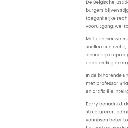
De Belgische justi
burgers blijven sti
toegankelijke rech
vooruitgang, wel t
Met een nieuwe 5 
snellere innovatie
inhoudelijke opro
aanbevelingen en 
In de bijhorende E
met professor Brian
en artificiële intell
Barry benadrukt da
structureren, admi
vonnissen beter toe
het vertrouwen in 