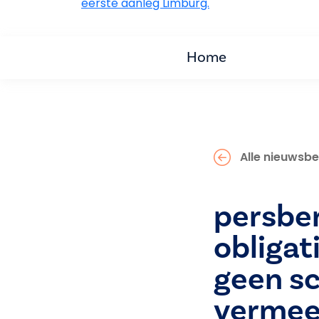
eerste aanleg Limburg.
Home
Alle nieuwsbe
persber
obligat
geen s
vermee