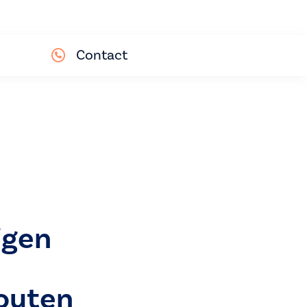
Contact
jgen
outen