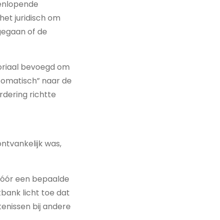
eenlopende
het juridisch om
agegaan of de
toriaal bevoegd om
utomatisch” naar de
dering richtte
ntvankelijk was,
vóór een bepaalde
bank licht toe dat
tenissen bij andere