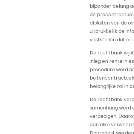
bijzonder belang a
de precontractuele
afsluiten van de o
uitdrukkelijk de 
vaststellen dat e
De rechtbank wijst
inleg en rente in e
procedure werd de
buitencontractuele
belangrijke rol in 
De rechtbank veroo
samenhang werd aa
verdedigen. Daaro
aan elke verweerde
Daarnaast werden d