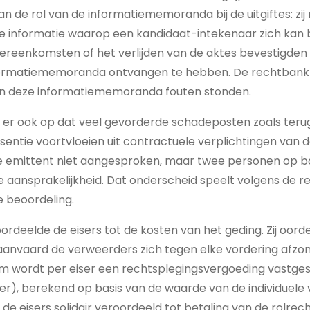
an de rol van de informatiememoranda bij de uitgiftes: zij
 informatie waarop een kandidaat-intekenaar zich kan b
vereenkomsten of het verlijden van de aktes bevestigden 
informatiememoranda ontvangen te hebben. De rechtbank 
r in deze informatiememoranda fouten stonden.
 er ook op dat veel gevorderde schadeposten zoals teru
ssentie voortvloeien uit contractuele verplichtingen van d
 emittent niet aangesproken, maar twee personen op b
 aansprakelijkheid. Dat onderscheid speelt volgens de 
de beoordeling.
rdeelde de eisers tot de kosten van het geding. Zij oord
nvaard de verweerders zich tegen elke vordering afzon
m wordt per eiser een rechtsplegingsvergoeding vastges
r), berekend op basis van de waarde van de individuele 
e eisers solidair veroordeeld tot betaling van de rolrec