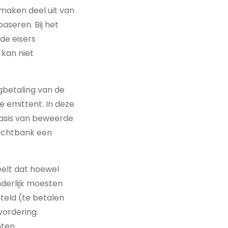
 maken deel uit van
aseren. Bij het
de eisers
kan niet
gbetaling van de
e emittent. In deze
asis van beweerde
rechtbank een
eelt dat hoewel
derlijk moesten
teld (te betalen
vordering.
hten.