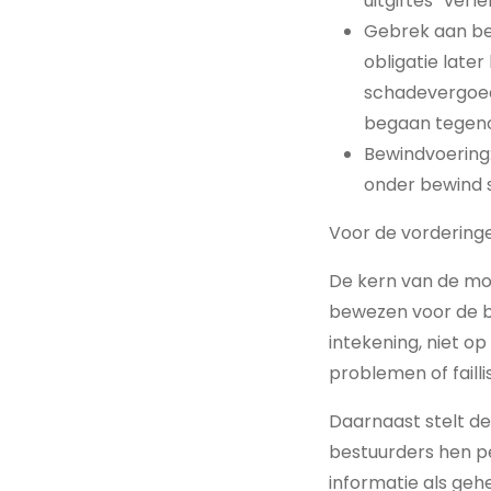
uitgiftes “verl
Gebrek aan bel
obligatie late
schadevergoedi
begaan tegeno
Bewindvoering:
onder bewind 
Voor de vorderinge
De kern van de mo
bewezen voor de b
intekening, niet op
problemen of fail
Daarnaast stelt d
bestuurders hen pe
informatie als geh