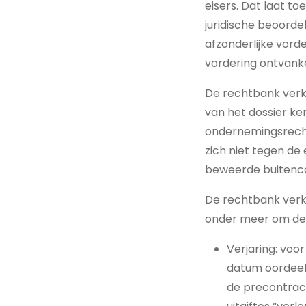
eisers. Dat laat t
juridische beoorde
afzonderlijke vord
vordering ontvankel
De rechtbank verkl
van het dossier ke
ondernemingsrecht
zich niet tegen de
beweerde buitenco
De rechtbank verkl
onder meer om de
Verjaring: vo
datum oordeeld
de precontract