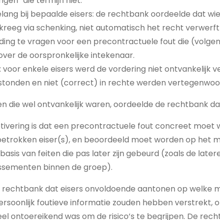
engen” die termijn niet.
ang bij bepaalde eisers: de rechtbank oordeelde dat wi
r kreeg via schenking, niet automatisch het recht verwerf
ng te vragen voor een precontractuele fout die (volgen
ver de oorspronkelijke intekenaar.
 voor enkele eisers werd de vordering niet ontvankelijk v
stonden en niet (correct) in rechte werden vertegenwoo
n die wel ontvankelijk waren, oordeelde de rechtbank dat 
tivering is dat een precontractuele fout concreet moet
etrokken eiser(s), en beoordeeld moet worden op het 
 basis van feiten die pas later zijn gebeurd (zoals de later
lissementen binnen de groep).
e rechtbank dat eisers onvoldoende aantonen op welke 
rsoonlijk foutieve informatie zouden hebben verstrekt, o
eel ontoereikend was om de risico’s te begrijpen. De rech