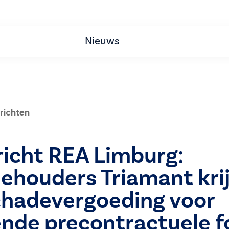
Nieuws
richten
icht REA Limburg:
iehouders Triamant kri
chadevergoeding voor
nde precontractuele f