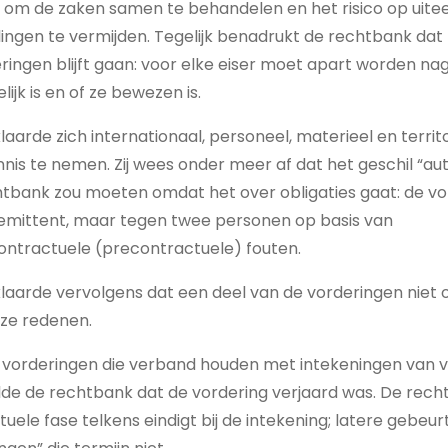
oe om de zaken samen te behandelen en het risico op uit
lingen te vermijden. Tegelijk benadrukt de rechtbank dat 
eringen blijft gaan: voor elke eiser moet apart worden n
ijk is en of ze bewezen is.
aarde zich internationaal, personeel, materieel en terri
nnis te nemen. Zij wees onder meer af dat het geschil “a
bank zou moeten omdat het over obligaties gaat: de vor
 emittent, maar tegen twee personen op basis van
ntractuele (precontractuele) fouten.
aarde vervolgens dat een deel van de vorderingen niet o
ze redenen.
or vorderingen die verband houden met intekeningen van 
e de rechtbank dat de vordering verjaard was. De recht
uele fase telkens eindigt bij de intekening; latere gebeur