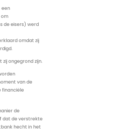
e een
t om
s de eisers) werd
erklaard omdat zij
rdigd.
zij ongegrond zijn.
 worden
moment van de
e financiële
manier de
f dat de verstrekte
tbank hecht in het