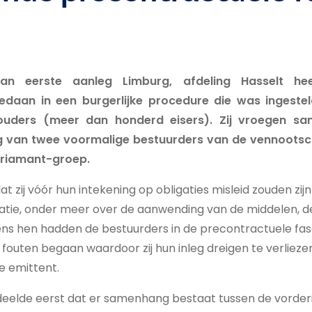
an eerste aanleg Limburg, afdeling Hasselt h
edaan in een burgerlijke procedure die was ingeste
houders (meer dan honderd eisers). Zij vroegen s
ug van twee voormalige bestuurders van de vennootsch
 Triamant-groep.
at zij vóór hun intekening op obligaties misleid zouden zijn
atie, onder meer over de aanwending van de middelen, de 
s hen hadden de bestuurders in de precontractuele fase
 fouten begaan waardoor zij hun inleg dreigen te verlieze
de emittent.
eelde eerst dat er samenhang bestaat tussen de vorderi