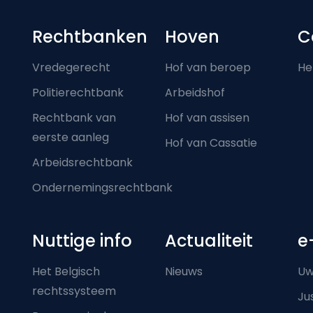
Footer-menu
Rechtbanken
Hoven
C
Vredegerecht
Hof van beroep
He
Politierechtbank
Arbeidshof
Rechtbank van
Hof van assisen
eerste aanleg
Hof van Cassatie
Arbeidsrechtbank
Ondernemingsrechtbank
Nuttige info
Actualiteit
e
Het Belgisch
Nieuws
Uw
rechtssysteem
Ju